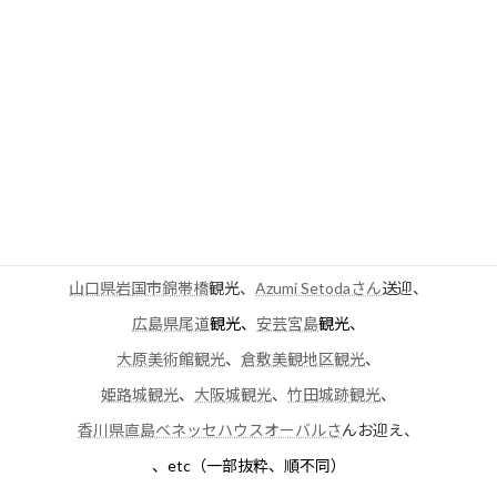
世界遺産リゾート熊野倶楽部
さん送迎
伊勢神宮参拝
、
熊野三山
参拝、
熊野古道
巡り、
奈良市ＪＷマリオットさん
送迎、
大阪マリオット都ホテルさん
送迎、
城崎温泉
送迎、
松江宍道湖温泉
送迎、
足立美術館観光
、
皆生温泉・宿紫苑亭さん送迎
、
水木しげるロード観光
、
出雲大社参拝
、
山口県萩市観光
、
秋芳洞観光
、
山口県岩国市錦帯橋
観光、
Azumi Setodaさん
送迎、
広島県尾道
観光、
安芸宮島
観光、
大原美術館観光
、
倉敷美観地区観光
、
姫路城観光
、
大阪城観光
、
竹田城跡観光
、
香川県直島ベネッセハウスオーバルさ
んお迎え、
、etc（一部抜粋、順不同）