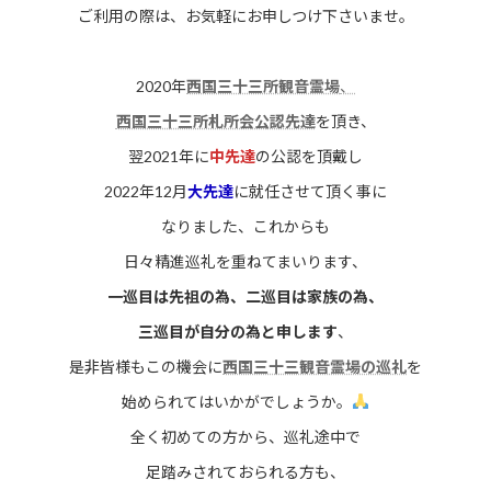
ご利用の際は、お気軽にお申しつけ下さいませ。
2020年
西国三十三所観音霊場
、
西国三十三所札所会公認先達
を頂き、
翌2021年に
中先達
の公認を頂戴し
2022年12月
大先達
に就任させて頂く事に
なりました、これからも
日々精進巡礼を重ねてまいります、
一巡目は先祖の為、二巡目は家族の為、
三巡目が自分の為と申します
、
是非皆様もこの機会に
西国三十三観音霊場の巡礼
を
始められてはいかがでしょうか。
全く初めての方から、巡礼途中で
足踏みされておられる方も、