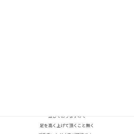
一味違う快適な空間でお供させて頂きます、
ワンボックスタイプの車輛ではございますが
両側ユニバーサルステップを装
備
致しておりますので
足を高く上げて頂くこと無く