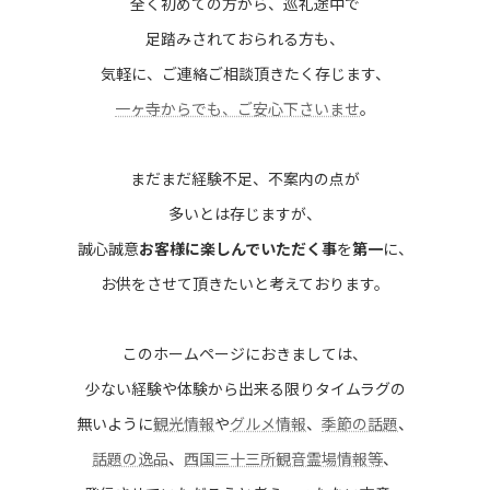
全く初めての方から、巡礼途中で
足踏みされておられる方も、
気軽に、ご連絡ご相談頂きたく存じます、
一ヶ寺からでも、ご安心下さいませ
。
まだまだ経験不足、不案内の点が
多いとは存じますが、
誠心誠意
お客様に楽しんでいただく事
を
第一
に、
お供をさせて頂きたいと考えております。
このホームページにおきましては、
少ない経験や体験から出来る限りタイムラグの
無いように
観光情報
や
グルメ情報
、
季節の話題
、
話題の逸品
、
西国三十三所観音霊場情報等
、