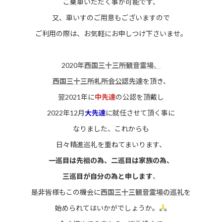
ご乗車いただく事が可能です、
又、車いすのご用意もございますので
ご利用の際は、お気軽にお申しつけ下さいませ。
2020年
西国三十三所観音霊場
、
西国三十三所札所会公認先達
を頂き、
翌2021年に
中先達
の公認を頂戴し
2022年12月
大先達
に就任させて頂く事に
なりました、これからも
日々精進巡礼を重ねてまいります、
一巡目は先祖の為、二巡目は家族の為、
三巡目が自分の為と申します
、
是非皆様もこの機会に
西国三十三観音霊場の巡礼
を
始められてはいかがでしょうか。