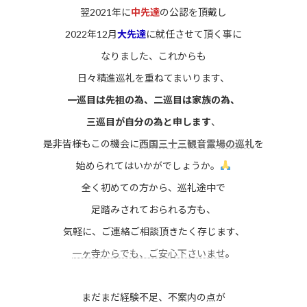
翌2021年に
中先達
の公認を頂戴し
2022年12月
大先達
に就任させて頂く事に
なりました、これからも
日々精進巡礼を重ねてまいります、
一巡目は先祖の為、二巡目は家族の為、
三巡目が自分の為と申します
、
是非皆様もこの機会に
西国三十三観音霊場の巡礼
を
始められてはいかがでしょうか。
全く初めての方から、巡礼途中で
足踏みされておられる方も、
気軽に、ご連絡ご相談頂きたく存じます、
一ヶ寺からでも、ご安心下さいませ
。
まだまだ経験不足、不案内の点が