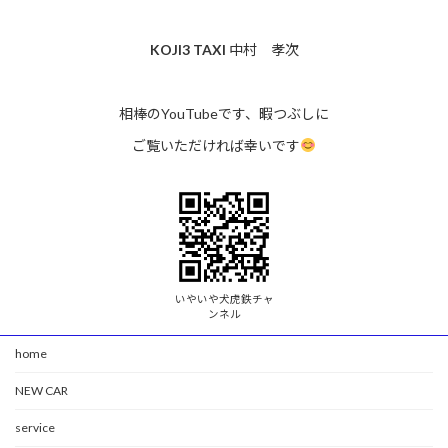
KOJI3 TAXI
中村 孝次
相棒のYouTubeです、暇つぶしに
ご覧いただければ幸いです
いやいや犬虎鉄チャ
ンネル
home
NEW CAR
service