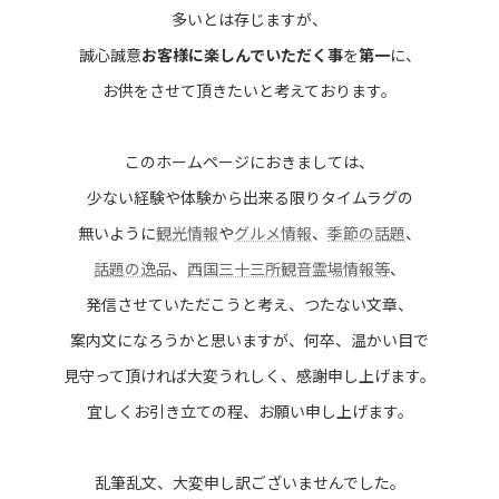
多いとは存じますが、
誠心誠意
お客様に楽しんでいただく事
を
第一
に、
お供をさせて頂きたいと考えております。
このホームページにおきましては、
少ない経験や体験から出来る限りタイムラグの
無いように
観光情報
や
グルメ情報
、
季節の話題
、
話題の逸品
、
西国三十三所観音霊場情報等
、
発信させていただこうと考え、つたない文章、
案内文になろうかと思いますが、何卒、温かい目で
見守って頂ければ大変うれしく、感謝申し上げます。
宜しくお引き立ての程、お願い申し上げます。
乱筆乱文、大変申し訳ございませんでした。