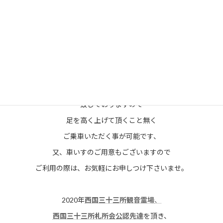
一味違う快適な空間でお供させて頂きます、
ワンボックスタイプの車輛ではございますが
両側ユニバーサルステップを装
備
致しておりますので
足を高く上げて頂くこと無く
ご乗車いただく事が可能です、
又、車いすのご用意もございますので
ご利用の際は、お気軽にお申しつけ下さいませ。
2020年
西国三十三所観音霊場
、
西国三十三所札所会公認先達
を頂き、