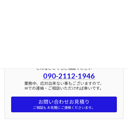
さらけ出さずに
人に利益を与えられない』
アラジンのジニーのように
1＋1＝∞を目指して・・・
続きを読む
どんなことでもご相談ください
090-2112-1946
業務中、応対出来ない事もございますので、
✉での連絡・ご相談いただければ幸いです。
お問い合わせお見積り
ご相談も お気軽にご連絡くださいませ。