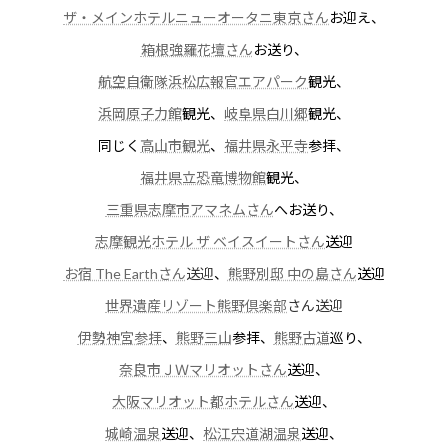
ザ・メインホテルニューオータニ東京さん
お迎え、
箱根強羅花壇さん
お送り、
航空自衛隊浜松広報官エアパーク
観光、
浜岡原子力館
観光、
岐阜県白川郷
観光、
同じく
高山市観光
、
福井県永平寺
参拝、
福井県立恐竜博物館
観光、
三重県志摩市アマネムさん
へお送り、
志摩観光ホテル ザ ベイスイートさん
送迎
お宿 The Earthさん
送迎
、
熊野別邸 中の島さん
送迎
世界遺産リゾート熊野倶楽部
さん送迎
伊勢神宮参拝
、
熊野三山
参拝、
熊野古道
巡り、
奈良市ＪＷマリオットさん
送迎、
大阪マリオット都ホテルさん
送迎、
城崎温泉
送迎、
松江宍道湖温泉
送迎、