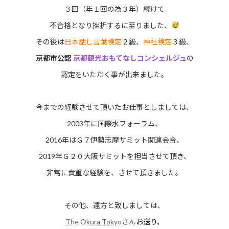
３回（年１回の為３年）続けて
不合格となり挫折するに至りました、
その後は
日本話し言葉検定
２級、
神社検定
３級、
京都市公認
京都観光おもてなしコンシェルジュ
の
認定をいただく事が出来ました。
今までの経験させて頂いたお仕事としましては、
2003年に国際水フォーラム、
2016年はＧ７伊勢志摩サミット関連会合、
2019年Ｇ２０大阪サミットを担当させて頂き、
非常に貴重な経験を、させて頂きました。
その他、遠方と致しましては、
The Okura Tokyoさん
お送り、