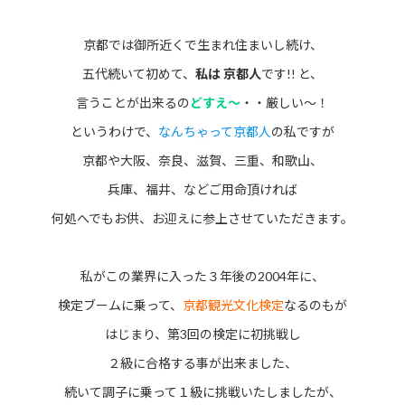
京都では御所近くで生まれ住まいし続け、
五代続いて初めて、
私は 京都人
です!! と、
言うことが出来るの
どすえ～
・・厳しい～！
というわけで、
なんちゃって京都人
の私ですが
京都や大阪、奈良、滋賀、三重、和歌山、
兵庫、福井、などご用命頂ければ
何処へでもお供、お迎えに参上させていただきます。
私がこの業界に入った３年後の2004年に、
検定ブームに乗って、
京都観光文化検定
なるのもが
はじまり、第3回の検定に初挑戦し
２級に合格する事が出来ました、
続いて調子に乗って１級に挑戦いたしましたが、