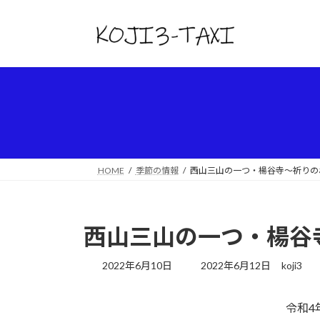
コ
ナ
ン
ビ
テ
ゲ
ン
ー
ツ
シ
へ
ョ
ス
ン
キ
に
ッ
移
プ
動
HOME
季節の情報
西山三山の一つ・楊谷寺～祈りの
西山三山の一つ・楊谷
最
2022年6月10日
2022年6月12日
koji3
終
更
令和4
新