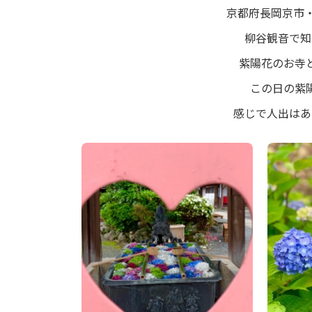
日
京都府長岡京市
時
:
柳谷観音で知
紫陽花のお寺
この日の紫
感じで人出はあ