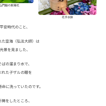
山門脇の紫陽花
花手水鉢
平安時代のこと、
れた空海（弘法大師）は
光景を見ました、
そばの溜まり水で、
ぶれた子ザルの眼を
懸命に洗っていたのです。
祈祷をしたところ、