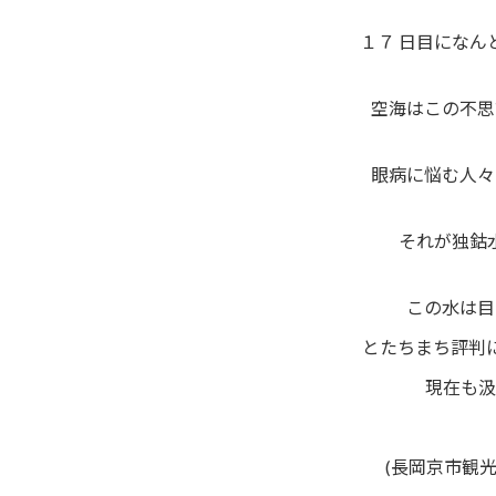
１７ 日目にな
空海はこの不思
眼病に悩む人々
それが独鈷
この水は目
とたちまち評判
現在も汲
(長岡京市観